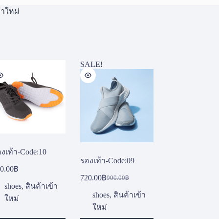
้าใหม่
SALE!
งเท้า-Code:10
รองเท้า-Code:09
0.00
฿
720.00
฿
900.00
฿
Original
Current
shoes
,
สินค้าเข้า
price
price
shoes
,
สินค้าเข้า
ใหม่
was:
is:
ใหม่
900.00฿.
720.00฿.